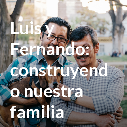
Luis y
Fernando:
construyend
o nuestra
familia